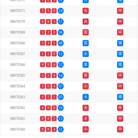
08070372
7
2
3
12
大
错
08070371
5
5
8
18
大
中
08070370
6
8
3
17
大
中
08070369
5
1
0
06
双
中
08070368
5
3
1
09
双
错
08070367
1
2
8
11
大
错
08070366
9
9
4
22
单
错
08070365
5
5
4
14
双
中
08070364
3
0
4
07
小
中
08070363
3
1
1
05
大
错
08070362
4
9
6
19
大
中
08070361
6
8
1
15
大
中
08070360
0
8
4
12
小
中