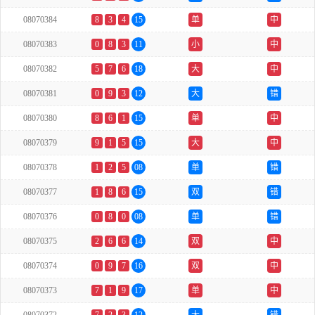
08070384
8
3
4
15
单
中
08070383
0
8
3
11
小
中
08070382
5
7
6
18
大
中
08070381
0
9
3
12
大
错
08070380
8
6
1
15
单
中
08070379
9
1
5
15
大
中
08070378
1
2
5
08
单
错
08070377
1
8
6
15
双
错
08070376
0
8
0
08
单
错
08070375
2
6
6
14
双
中
08070374
0
9
7
16
双
中
08070373
7
1
9
17
单
中