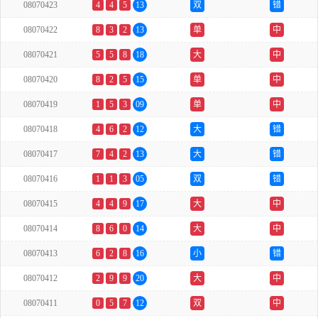
08070423
4
4
5
13
双
错
08070422
8
3
2
13
单
中
08070421
5
5
8
18
大
中
08070420
8
2
5
15
单
中
08070419
1
5
3
09
单
中
08070418
4
6
2
12
大
错
08070417
7
4
2
13
大
错
08070416
1
1
3
05
双
错
08070415
4
4
9
17
大
中
08070414
8
6
0
14
大
中
08070413
6
2
8
16
小
错
08070412
2
9
9
20
大
中
08070411
0
5
7
12
双
中