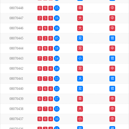
08070448
6
9
0
15
单
中
08070447
2
5
9
16
大
中
08070446
4
9
3
16
大
中
08070445
3
2
0
05
双
错
08070444
8
9
1
18
双
中
08070443
7
2
5
14
小
错
08070442
9
1
4
14
双
中
08070441
1
7
5
13
大
错
08070440
3
6
4
13
双
错
08070439
6
2
9
17
单
中
08070438
0
7
8
15
大
中
08070437
6
0
4
10
小
中