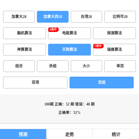
加拿大28
加拿大西28
台湾28
比特币28
脑机算法
电能算法
探测算法
神算算法
天狗算法
瑞兽算法
组合
杀组
大小
单双
双项
双组
100期 正确：52 期 错误：48 期
正确率：52%
预测
走势
统计