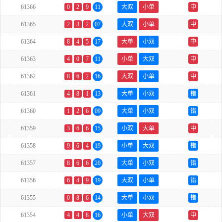
61366
0
2
9
11
大双
小单
中
61365
2
3
2
07
大双
小单
中
61364
8
4
5
17
大单
小双
中
61363
4
0
7
11
小单
大双
中
61362
8
6
2
16
大双
小单
中
61361
4
8
1
13
大单
小双
错
61360
1
2
6
09
大单
小双
错
61359
3
6
6
15
小双
大单
中
61358
9
6
4
19
小单
大双
错
61357
8
6
6
20
大单
小双
错
61356
6
4
9
19
大双
小单
错
61355
0
8
6
14
大单
小双
错
61354
4
4
8
16
小单
大双
中