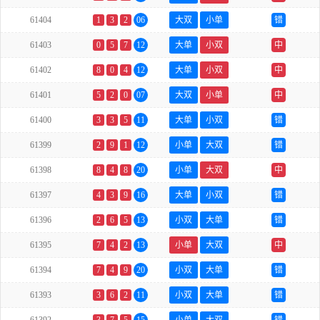
61404
1
3
2
06
大双
小单
错
61403
0
5
7
12
大单
小双
中
61402
8
0
4
12
大单
小双
中
61401
5
2
0
07
大双
小单
中
61400
3
3
5
11
大单
小双
错
61399
2
9
1
12
小单
大双
错
61398
8
4
8
20
小单
大双
中
61397
4
3
9
16
大单
小双
错
61396
2
6
5
13
小双
大单
错
61395
7
4
2
13
小单
大双
中
61394
7
4
9
20
小双
大单
错
61393
3
6
2
11
小双
大单
错