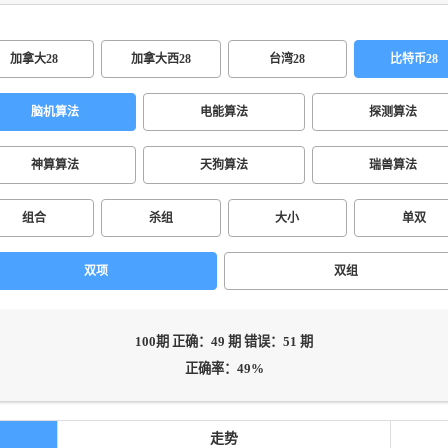
加拿大28
加拿大西28
台湾28
比特币28
脑机算法
电能算法
探测算法
神算算法
天狗算法
瑞兽算法
组合
杀组
大小
单双
双项
双组
100期 正确：49 期 错误：51 期
正确率：49%
走势