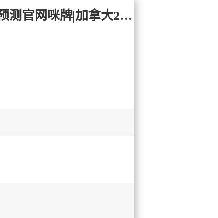
永久域名-28yc.com 加拿大28-加拿大预测在线PC预测|加拿大28预测官网咪牌|加拿大28咪牌结果查询|加拿大28结果预测官网|飞飞加拿大PC咪牌在线预测_研究加拿大_组合!