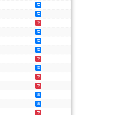
错
错
中
错
错
错
中
错
中
中
错
错
中