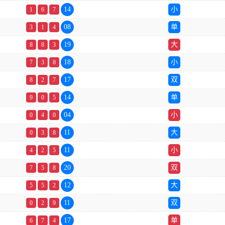
14
小
1
6
7
08
单
3
1
4
19
大
8
8
3
18
小
7
3
8
17
双
8
2
7
14
单
9
0
5
04
小
0
4
0
11
大
0
3
8
11
小
4
2
5
20
双
7
5
8
12
大
5
5
2
11
双
0
2
9
17
单
6
7
4