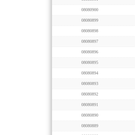
08080900
08080899
08080898
08080897
08080896
08080895
08080894
08080893
08080892
08080891
08080890
08080889