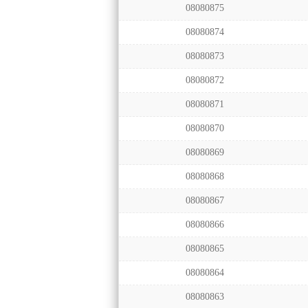
08080875
08080874
08080873
08080872
08080871
08080870
08080869
08080868
08080867
08080866
08080865
08080864
08080863