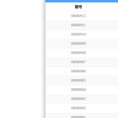
期号
08080912
08080911
08080910
08080909
08080908
08080907
08080906
08080905
08080904
08080903
08080902
08080901