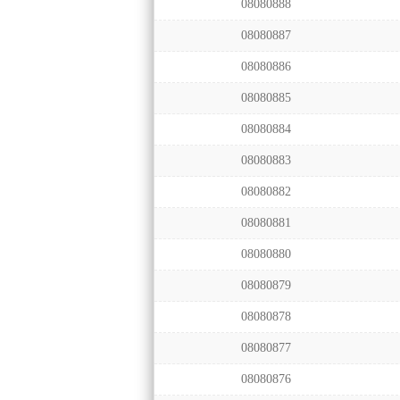
08080888
08080887
08080886
08080885
08080884
08080883
08080882
08080881
08080880
08080879
08080878
08080877
08080876