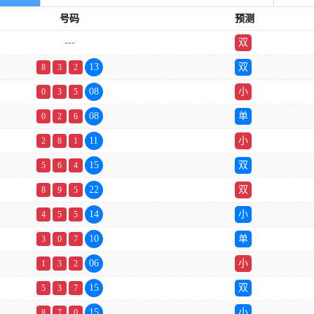
号码
预测
---
双
13
双
8
3
2
08
小
0
3
5
08
单
0
2
6
11
小
2
8
1
15
双
5
6
4
22
双
8
9
5
14
小
4
5
5
10
单
3
0
7
06
小
1
3
2
15
双
5
3
7
15
小
8
7
0