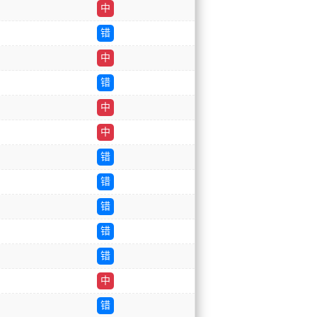
中
错
中
错
中
中
错
错
错
错
错
中
错