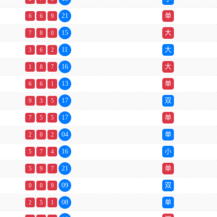
21
单
6
6
9
15
大
7
8
0
11
大
3
6
2
16
大
1
8
7
13
单
6
6
1
17
双
9
3
5
17
单
7
5
5
04
单
2
0
2
16
小
5
7
4
21
单
5
9
7
09
双
0
0
9
08
单
2
5
1