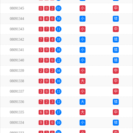
08091345
1
0
2
03
小
中
08091344
6
4
6
16
小
错
08091343
1
7
3
11
小
中
08091342
7
7
4
18
小
错
08091341
5
9
2
16
小
错
08091340
7
9
6
22
小
错
08091339
2
0
2
04
小
中
08091338
2
9
5
16
大
中
08091337
3
6
4
13
小
中
08091336
7
2
3
12
大
错
08091335
6
9
2
17
大
中
08091334
9
1
6
16
小
错