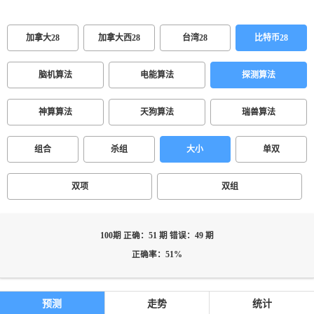
加拿大28
加拿大西28
台湾28
比特币28
脑机算法
电能算法
探测算法
神算算法
天狗算法
瑞兽算法
组合
杀组
大小
单双
双项
双组
100期 正确：51 期 错误：49 期
正确率：51%
预测
走势
统计