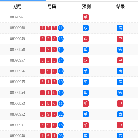
期号
号码
预测
结果
08090961
---
单
---
08090960
1
7
3
11
双
错
08090959
8
2
8
18
双
中
08090958
5
7
2
14
单
错
08090957
6
3
5
14
双
中
08090956
3
9
6
18
单
错
08090955
6
1
3
10
单
错
08090954
0
1
9
10
单
错
08090953
2
9
0
11
单
中
08090952
6
9
7
22
单
错
08090951
6
9
0
15
单
中
08090950
1
6
1
08
单
错