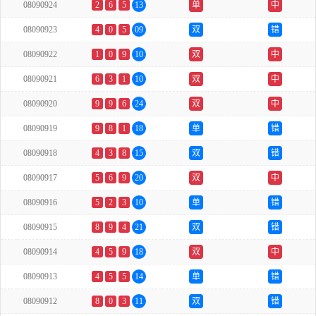
08090924
2
6
5
13
单
中
08090923
4
0
5
09
双
错
08090922
1
0
9
10
双
中
08090921
6
3
1
10
双
中
08090920
9
9
6
24
双
中
08090919
9
8
1
18
单
错
08090918
4
3
8
15
双
错
08090917
5
6
9
20
双
中
08090916
5
2
3
10
单
错
08090915
8
9
4
21
双
错
08090914
4
5
9
18
双
中
08090913
4
5
5
14
单
错
08090912
8
0
3
11
双
错