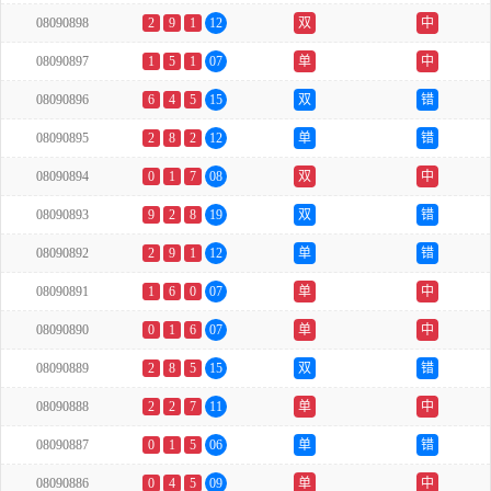
08090898
2
9
1
12
双
中
08090897
1
5
1
07
单
中
08090896
6
4
5
15
双
错
08090895
2
8
2
12
单
错
08090894
0
1
7
08
双
中
08090893
9
2
8
19
双
错
08090892
2
9
1
12
单
错
08090891
1
6
0
07
单
中
08090890
0
1
6
07
单
中
08090889
2
8
5
15
双
错
08090888
2
2
7
11
单
中
08090887
0
1
5
06
单
错
08090886
0
4
5
09
单
中