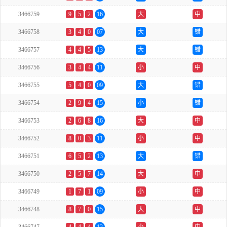
3466759
9
5
2
16
大
中
3466758
3
4
0
07
大
错
3466757
4
4
5
13
大
错
3466756
3
4
4
11
小
中
3466755
5
4
0
09
大
错
3466754
2
9
4
15
小
错
3466753
2
6
8
16
大
中
3466752
8
0
3
11
小
中
3466751
6
5
2
13
大
错
3466750
2
5
7
14
大
中
3466749
1
7
1
09
小
中
3466748
8
7
0
15
大
中