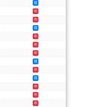
错
中
中
错
中
中
中
错
中
错
中
中
中