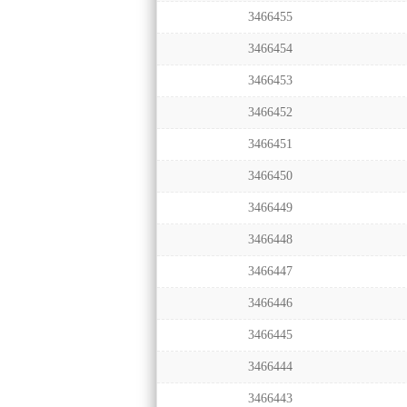
3466455
3466454
3466453
3466452
3466451
3466450
3466449
3466448
3466447
3466446
3466445
3466444
3466443