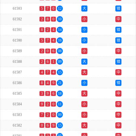
61593
5
7
0
12
大
错
61592
2
8
0
10
小
中
61591
8
2
4
14
小
错
61590
5
7
4
16
小
错
61589
2
0
6
08
小
中
61588
2
6
1
09
大
错
61587
4
7
4
15
大
中
61586
8
4
9
21
小
错
61585
3
9
6
18
大
中
61584
9
2
0
11
小
中
61583
7
2
0
09
小
中
61582
0
6
9
15
大
中