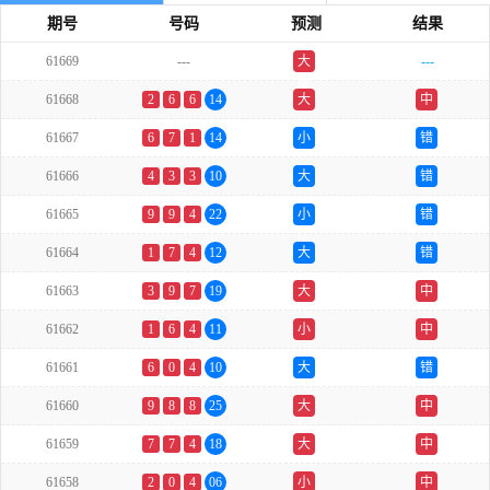
期号
号码
预测
结果
61669
---
大
---
单
61668
2
6
6
14
大
中
61667
6
7
1
14
小
错
61666
4
3
3
10
大
错
61665
9
9
4
22
小
错
61664
1
7
4
12
大
错
61663
3
9
7
19
大
中
61662
1
6
4
11
小
中
61661
6
0
4
10
大
错
61660
9
8
8
25
大
中
61659
7
7
4
18
大
中
61658
2
0
4
06
小
中