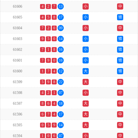
61606
4
2
7
13
小
中
61605
4
5
8
17
小
错
61604
7
2
0
09
小
中
61603
9
5
0
14
小
错
61602
7
1
8
16
小
错
61601
7
9
0
16
小
错
61600
1
7
4
12
大
错
61599
5
9
8
22
大
中
61598
4
2
1
07
小
中
61597
8
6
4
18
大
中
61596
6
7
4
17
大
中
61595
0
5
9
14
大
中
61594
1
0
6
07
小
中