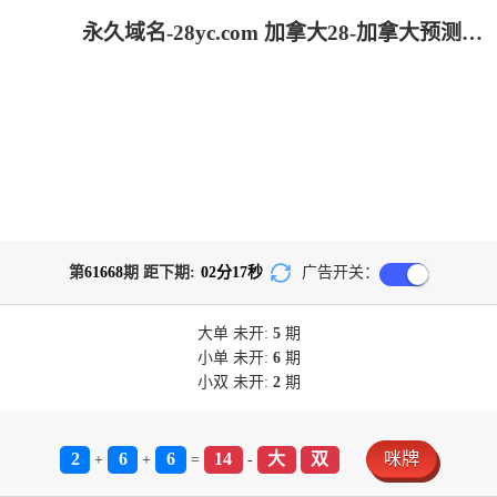
永久域名-28yc.com 加拿大28-加拿大预测在线PC预测|加拿大28预测官网咪牌|加拿大28咪牌结果查询|加拿大28结果预测官网|飞飞加拿大PC咪牌在线预测_研究加拿大_组合!
第
61668
期 距下期:
02
分
17
秒
广告开关：
大单
未开:
5
期
小单
未开:
6
期
小双
未开:
2
期
2
6
6
14
大
双
咪牌
+
+
=
-