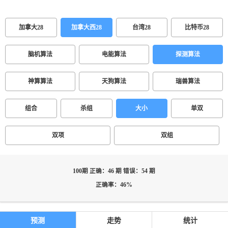
加拿大28
加拿大西28
台湾28
比特币28
脑机算法
电能算法
探测算法
神算算法
天狗算法
瑞兽算法
组合
杀组
大小
单双
双项
双组
100期 正确：46 期 错误：54 期
正确率：46%
预测
走势
统计