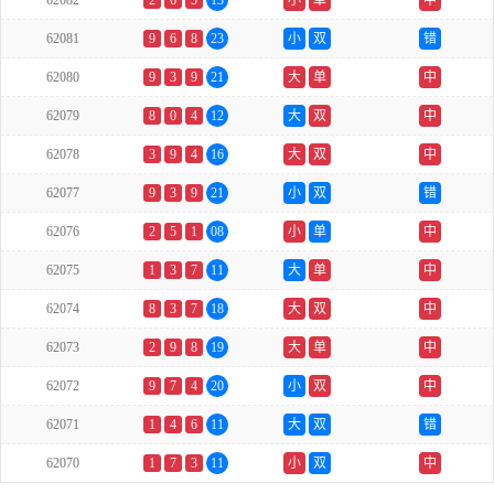
62082
2
6
5
13
小
单
中
62081
9
6
8
23
小
双
错
62080
9
3
9
21
大
单
中
62079
8
0
4
12
大
双
中
62078
3
9
4
16
大
双
中
62077
9
3
9
21
小
双
错
62076
2
5
1
08
小
单
中
62075
1
3
7
11
大
单
中
62074
8
3
7
18
大
双
中
62073
2
9
8
19
大
单
中
62072
9
7
4
20
小
双
中
62071
1
4
6
11
大
双
错
62070
1
7
3
11
小
双
中