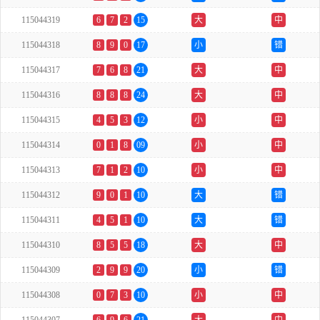
115044319
6
7
2
15
大
中
115044318
8
9
0
17
小
错
115044317
7
6
8
21
大
中
115044316
8
8
8
24
大
中
115044315
4
5
3
12
小
中
115044314
0
1
8
09
小
中
115044313
7
1
2
10
小
中
115044312
9
0
1
10
大
错
115044311
4
5
1
10
大
错
115044310
8
5
5
18
大
中
115044309
2
9
9
20
小
错
115044308
0
7
3
10
小
中