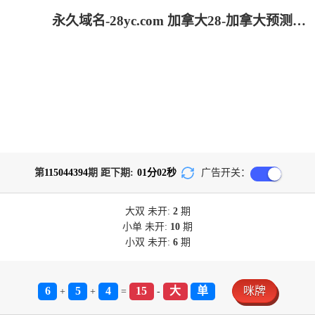
永久域名-28yc.com 加拿大28-加拿大预测在线PC预测|加拿大28预测官网咪牌|加拿大28咪牌结果查询|加拿大28结果预测官网|飞飞加拿大PC咪牌在线预测_研究加拿大_组合!
第
115044394
期 距下期:
01
分
02
秒
广告开关：
大双
未开:
2
期
小单
未开:
10
期
小双
未开:
6
期
6
5
4
15
大
单
咪牌
+
+
=
-