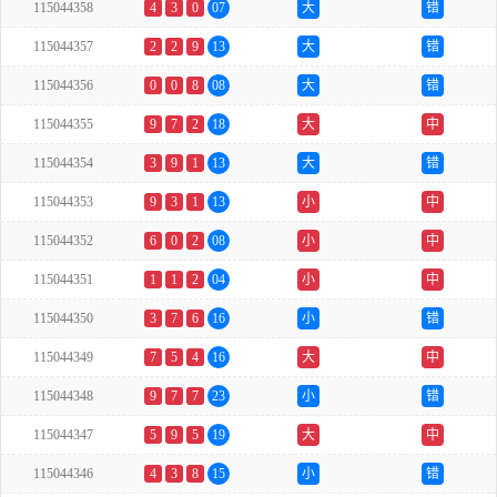
115044358
4
3
0
07
大
错
115044357
2
2
9
13
大
错
115044356
0
0
8
08
大
错
115044355
9
7
2
18
大
中
115044354
3
9
1
13
大
错
115044353
9
3
1
13
小
中
115044352
6
0
2
08
小
中
115044351
1
1
2
04
小
中
115044350
3
7
6
16
小
错
115044349
7
5
4
16
大
中
115044348
9
7
7
23
小
错
115044347
5
9
5
19
大
中
115044346
4
3
8
15
小
错