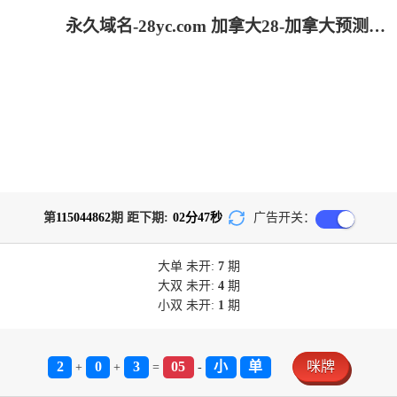
永久域名-28yc.com 加拿大28-加拿大预测在线PC预测|加拿大28预测官网咪牌|加拿大28咪牌结果查询|加拿大28结果预测官网|飞飞加拿大PC咪牌在线预测_研究加拿大_组合!
第
115044862
期 距下期:
02
分
47
秒
广告开关：
大单
未开:
7
期
大双
未开:
4
期
小双
未开:
1
期
2
0
3
05
小
单
咪牌
+
+
=
-