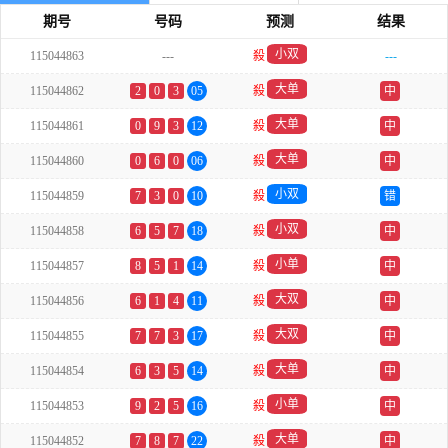
期号
号码
预测
结果
小双
115044863
---
殺
---
大单
115044862
2
0
3
05
殺
中
大单
115044861
0
9
3
12
殺
中
大单
115044860
0
6
0
06
殺
中
小双
115044859
7
3
0
10
殺
错
小双
115044858
6
5
7
18
殺
中
小单
115044857
8
5
1
14
殺
中
大双
115044856
6
1
4
11
殺
中
大双
115044855
7
7
3
17
殺
中
大单
115044854
6
3
5
14
殺
中
小单
115044853
9
2
5
16
殺
中
大单
115044852
7
8
7
22
殺
中