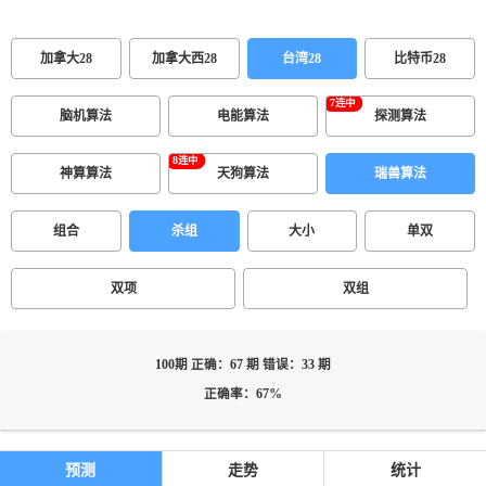
加拿大28
加拿大西28
台湾28
比特币28
脑机算法
电能算法
探测算法
神算算法
天狗算法
瑞兽算法
组合
杀组
大小
单双
双项
双组
100期 正确：67 期 错误：33 期
正确率：67%
预测
走势
统计