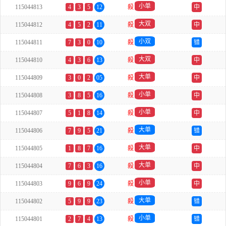
小单
115044813
4
3
5
12
殺
中
大双
115044812
4
5
2
11
殺
中
小双
115044811
7
3
0
10
殺
错
大双
115044810
4
3
6
13
殺
中
大单
115044809
3
0
2
05
殺
中
小单
115044808
3
8
5
16
殺
中
小单
115044807
5
1
8
14
殺
中
大单
115044806
7
9
5
21
殺
错
大单
115044805
1
8
7
16
殺
中
大单
115044804
7
6
3
16
殺
中
小单
115044803
9
6
9
24
殺
中
大单
115044802
5
9
9
23
殺
错
小单
115044801
2
7
4
13
殺
错