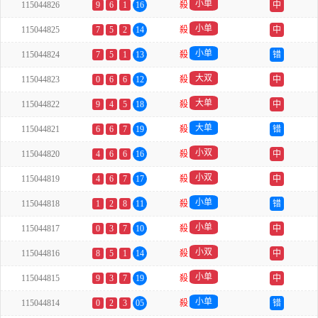
小单
115044826
9
6
1
16
殺
中
小单
115044825
7
5
2
14
殺
中
小单
115044824
7
5
1
13
殺
错
大双
115044823
0
6
6
12
殺
中
大单
115044822
9
4
5
18
殺
中
大单
115044821
6
6
7
19
殺
错
小双
115044820
4
6
6
16
殺
中
小双
115044819
4
6
7
17
殺
中
小单
115044818
1
2
8
11
殺
错
小单
115044817
0
3
7
10
殺
中
小双
115044816
8
5
1
14
殺
中
小单
115044815
9
3
7
19
殺
中
小单
115044814
0
2
3
05
殺
错