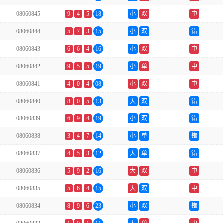
08060845
9
4
5
18
小
双
中
08060844
5
7
3
15
小
双
错
08060843
6
6
4
16
小
双
中
08060842
9
5
5
19
小
单
中
08060841
4
0
4
08
小
双
中
08060840
8
0
5
13
大
双
错
08060839
6
9
4
19
小
双
错
08060838
3
4
7
14
小
单
错
08060837
4
5
3
12
大
单
错
08060836
5
9
2
16
大
双
中
08060835
5
6
4
15
大
双
中
08060834
8
9
6
23
小
双
错