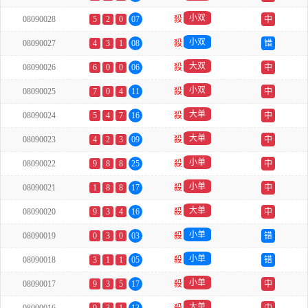
小双
08090028
5
2
0
07
殺
中
小双
08090027
4
3
1
08
殺
错
大双
08090026
6
0
0
06
殺
中
小双
08090025
7
0
4
11
殺
中
大单
08090024
5
4
7
16
殺
中
大单
08090023
4
2
3
09
殺
中
小单
08090022
9
8
8
25
殺
中
小单
08090021
1
8
8
17
殺
中
大单
08090020
9
3
4
16
殺
中
小单
08090019
0
3
0
03
殺
错
小单
08090018
3
1
1
05
殺
错
小单
08090017
9
3
5
17
殺
中
大单