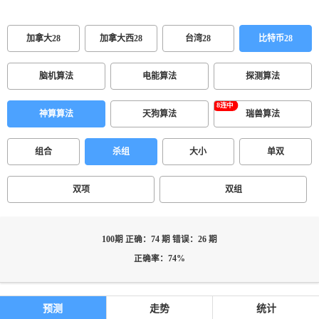
加拿大28
加拿大西28
台湾28
比特币28
脑机算法
电能算法
探测算法
神算算法
天狗算法
瑞兽算法
组合
杀组
大小
单双
双项
双组
100期 正确：74 期 错误：26 期
正确率：74%
预测
走势
统计