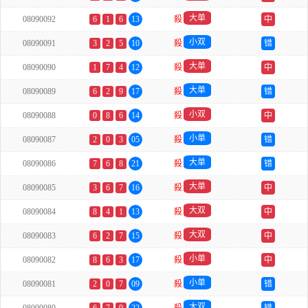
大单
08090092
6
1
6
13
殺
中
小双
08090091
3
2
5
10
殺
错
大单
08090090
1
7
4
12
殺
中
大单
08090089
6
2
9
17
殺
错
小双
08090088
0
8
6
14
殺
中
小单
08090087
2
0
3
05
殺
错
大单
08090086
7
6
8
21
殺
错
大单
08090085
3
6
7
16
殺
中
大双
08090084
8
4
1
13
殺
中
大双
08090083
6
2
7
15
殺
中
小单
08090082
8
6
3
17
殺
中
小单
08090081
2
0
7
09
殺
错
大双