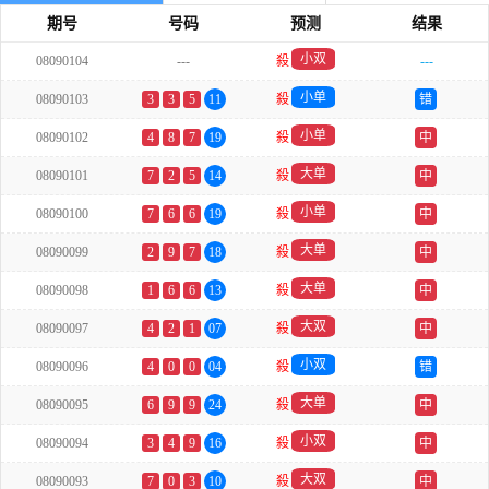
期号
号码
预测
结果
小双
08090104
---
殺
---
小单
08090103
3
3
5
11
殺
错
小单
08090102
4
8
7
19
殺
中
大单
08090101
7
2
5
14
殺
中
小单
08090100
7
6
6
19
殺
中
大单
08090099
2
9
7
18
殺
中
大单
08090098
1
6
6
13
殺
中
大双
08090097
4
2
1
07
殺
中
小双
08090096
4
0
0
04
殺
错
大单
08090095
6
9
9
24
殺
中
小双
08090094
3
4
9
16
殺
中
大双
08090093
7
0
3
10
殺
中