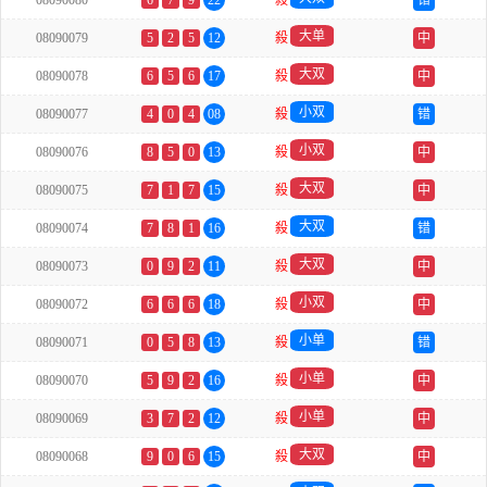
08090080
6
7
9
22
殺
错
大单
08090079
5
2
5
12
殺
中
大双
08090078
6
5
6
17
殺
中
小双
08090077
4
0
4
08
殺
错
小双
08090076
8
5
0
13
殺
中
大双
08090075
7
1
7
15
殺
中
大双
08090074
7
8
1
16
殺
错
大双
08090073
0
9
2
11
殺
中
小双
08090072
6
6
6
18
殺
中
小单
08090071
0
5
8
13
殺
错
小单
08090070
5
9
2
16
殺
中
小单
08090069
3
7
2
12
殺
中
大双
08090068
9
0
6
15
殺
中