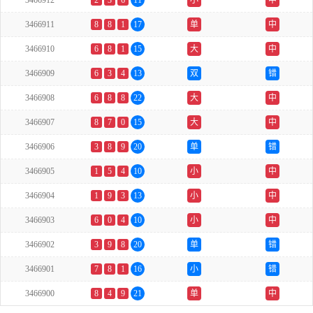
3466912
2
3
6
11
小
中
3466911
8
8
1
17
单
中
3466910
6
8
1
15
大
中
3466909
6
3
4
13
双
错
3466908
6
8
8
22
大
中
3466907
8
7
0
15
大
中
3466906
3
8
9
20
单
错
3466905
1
5
4
10
小
中
3466904
1
9
3
13
小
中
3466903
6
0
4
10
小
中
3466902
3
9
8
20
单
错
3466901
7
8
1
16
小
错
3466900
8
4
9
21
单
中