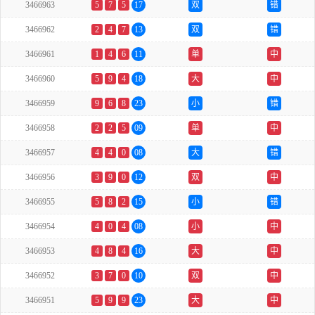
3466963
5
7
5
17
双
错
3466962
2
4
7
13
双
错
3466961
1
4
6
11
单
中
3466960
5
9
4
18
大
中
3466959
9
6
8
23
小
错
3466958
2
2
5
09
单
中
3466957
4
4
0
08
大
错
3466956
3
9
0
12
双
中
3466955
5
8
2
15
小
错
3466954
4
0
4
08
小
中
3466953
4
8
4
16
大
中
3466952
3
7
0
10
双
中
3466951
5
9
9
23
大
中